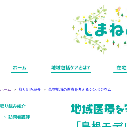
なぜ必要なの？
識者インタビュー
島根県地域医療構想
職種
ホーム
＞
取り組み紹介
＞
邑智地域の医療を考えるシンポジウム
取り組み紹介
訪問看護師
「島根モデ